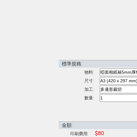
標準規格:
物料:
尺寸:
加工:
數量:
金額:
$80
印刷費用: