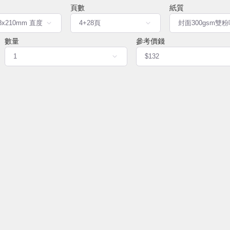
頁數
紙質
數量
參考價錢