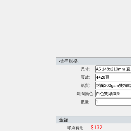
標準規格:
尺寸:
頁數:
紙質:
鐵圈顏色:
數量:
金額:
$132
印刷費用: