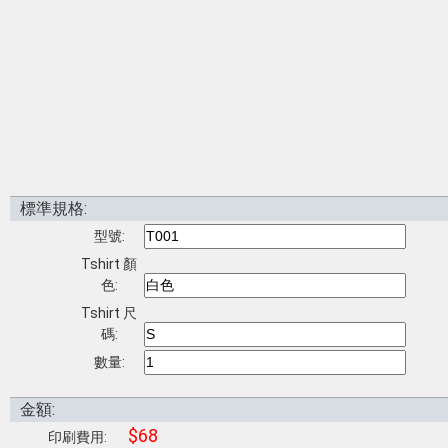
標準規格:
型號:
Tshirt 顏
色:
Tshirt 尺
碼:
數量:
金額:
$68
印刷費用: