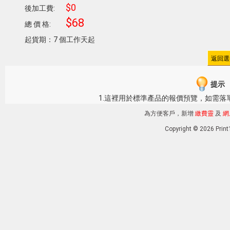
$0
後加工費:
$68
總 價 格:
起貨期：7 個工作天起
提示
1.這裡用於標準產品的報價預覽，如需落
為方便客戶，新增
繳費靈
及
網
Copyright © 2026 Pri